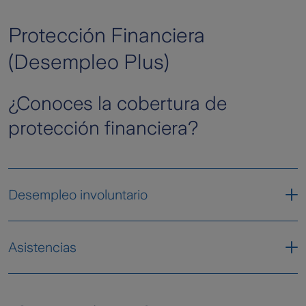
Protección Financiera
(Desempleo Plus)
¿Conoces la cobertura de
protección financiera?
Desempleo involuntario
Para las personas aseguradas que tengan un
Asistencias
vínculo laboral:
• Término indefinido
Orientación psicológica telefónica
• Término fijo