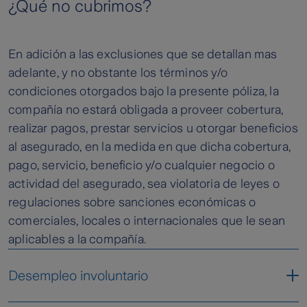
¿Qué no cubrimos?
Cuando se presente un evento de desempleo
• Funcionarios de libre nombramiento y
cubierto por la póliza, la compañía realizará
remoción
mediante una conferencia telefónica orientación
• Prestación de servicios con duración mayor a
En adición a las exclusiones que se detallan mas
psicológica en torno al bienestar emocional del
12 meses con el mismo contratante.
adelante, y no obstante los términos y/o
asegurado.
condiciones otorgados bajo la presente póliza, la
Ten en Cuenta:
Este servicio constituye una herramienta para
compañía no estará obligada a proveer cobertura,
• Contratos superiores a seis (6) meses
aclarar situaciones de tipo emocional con el fin
realizar pagos, prestar servicios u otorgar beneficios
• Superar 2 meses de periodo de carencia
de orientar al asegurado o a sus beneficiarios,
al asegurado, en la medida en que dicha cobertura,
• Terminación del contrato por parte del
sobre las conductas que deben adoptar y el
pago, servicio, beneficio y/o cualquier negocio o
empleador sin justa causa
profesional que deben consultar para obtener la
actividad del asegurado, sea violatoria de leyes o
• Contar con la póliza vigente y sin mora
ayuda apropiada de acuerdo con su caso.
regulaciones sobre sanciones económicas o
• En caso de cubrirse más de un evento por
comerciales, locales o internacionales que le sean
Consejería laboral
vigencia, entre cada uno de ellos existirá un
aplicables a la compañía.
periodo de espera de 6 meses luego de cada
Cuando se presente un evento de desempleo
evento
Desempleo involuntario
cubierto por la póliza, la compañía dará, a
solicitud del asegurado, una orientación
Condiciones en las que opera este seguro