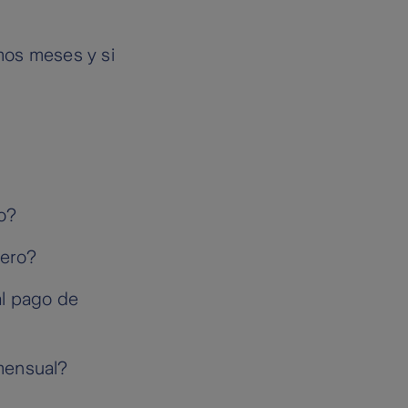
imos meses y si
o?
ero?
al pago de
mensual?