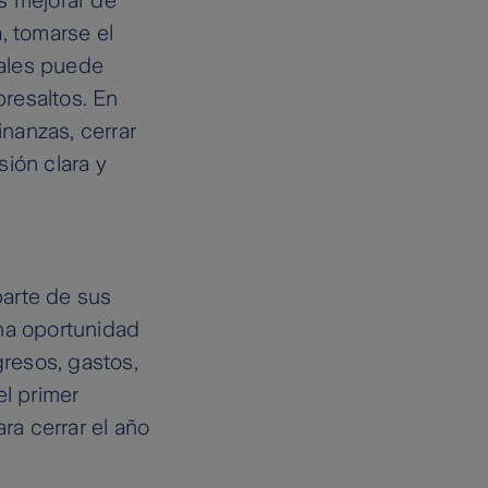
, tomarse el
iales puede
bresaltos. En
inanzas, cerrar
ión clara y
parte de sus
una oportunidad
gresos, gastos,
el primer
ra cerrar el año