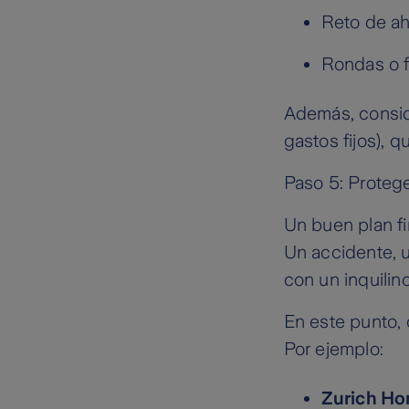
Reto de ah
Rondas o f
Además, consi
gastos fijos), 
Paso 5: Proteg
Un buen plan fi
Un accidente, u
con un inquilin
En este punto, 
Por ejemplo:
Zurich H