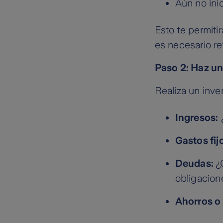
Aún no ini
Esto te permiti
es necesario re
Paso 2: Haz u
Realiza un inven
Ingresos:
Gastos fij
Deudas:
¿
obligacion
Ahorros o