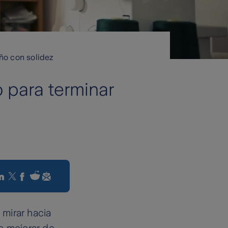
año con solidez
o para terminar
mirar hacia
s mejorar de