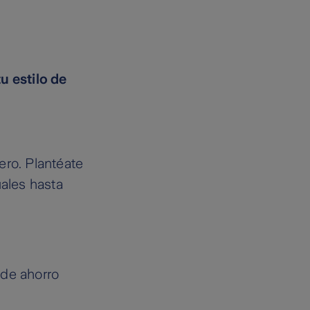
tu estilo de
ero. Plantéate
uales hasta
 de ahorro