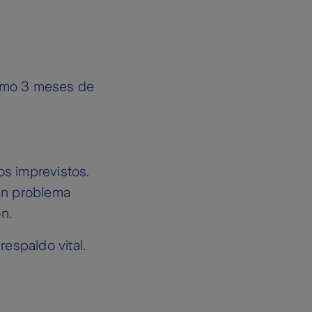
imo 3 meses de
os imprevistos.
 un problema
n.
espaldo vital.