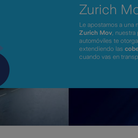
Zurich M
Le apostamos a una 
Zurich Mov
, nuestra
Play
automóviles te otorg
extendiendo las
cobe
cuando vas en transpo
Video
e adapta a tus necesidades y cuenta con un
fuert
 iba conducido
bajo efectos de alcohol
o sustanci