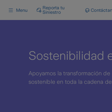
content
Reporta tu
Menu
Contácta
Siniestro
Sostenibilidad 
Apoyamos la transformación de n
sostenible en toda la cadena de 