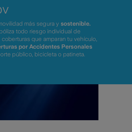
ov
movilidad más segura y
sostenible.
 póliza todo riesgo individual de
a coberturas que amparan tu vehículo,
rturas por Accidentes Personales
rte público, bicicleta o patineta.
e compromiso social
al no cubrir
as alucinógenas.