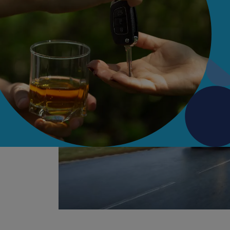
Además, es una póliza modular que s
daños propios del asegurado si éste