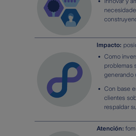
Innovar y a
necesidades
construyend
Impacto:
posic
Como invers
problemas s
generando u
Con base en
clientes so
respaldar s
Atención:
fome