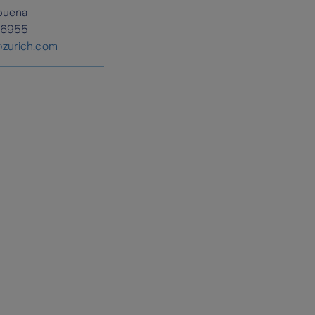
buena
46955
@zurich.com