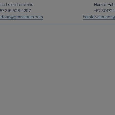
ria Luisa Londoño
Harold Val
57 316 528 4297
+57 30172
ondono@gematours.com
harold.valbuena