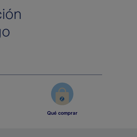
ción
go
Qué comprar