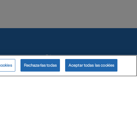
Síguenos
cookies
Rechazarlas todas
Aceptar todas las cookies
Términos de uso y privacidad
© Zurich