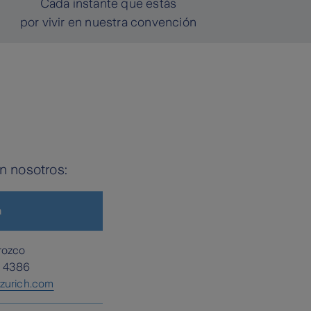
Cada instante que estás
por vivir en nuestra convención
n nosotros:
h
rozco
5 4386
@zurich.com