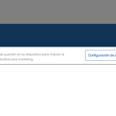
 se guarden en su dispositivo para mejorar la
Configuración de 
estudios para marketing.
mes ejecutivos
intendencia Financiera de Colombia
ctanos