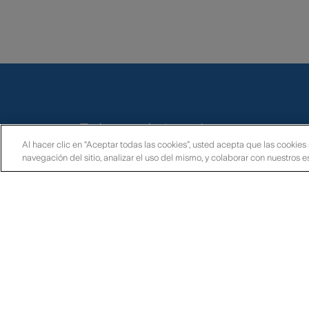
Enlaces de interés
Al hacer clic en “Aceptar todas las cookies”, usted acepta que las cookies
navegación del sitio, analizar el uso del mismo, y colaborar con nuestros 
Infor
Gobierno corporativo
Super
Política de tratamiento de datos
Contá
Defensor del Consumidor Financiero