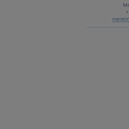
Ma
+
marial