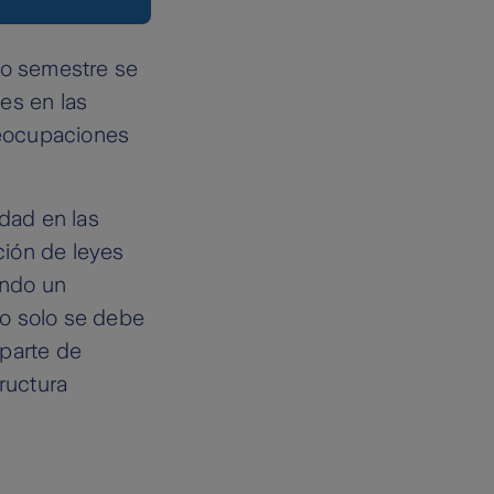
mo semestre se
es en las
preocupaciones
idad en las
ción de leyes
endo un
no solo se debe
 parte de
ructura