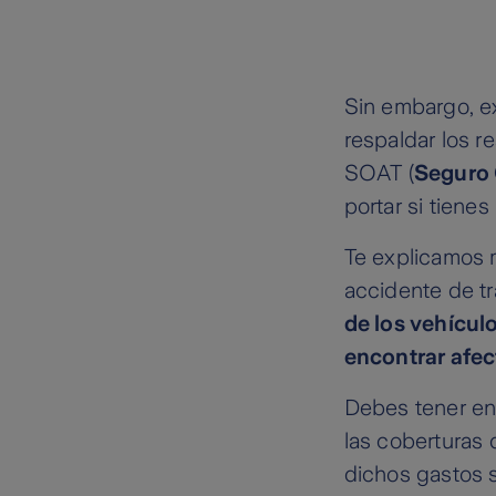
Sin embargo, ex
respaldar los r
SOAT (
Seguro 
portar si tiene
Te explicamos 
accidente de tr
de los vehícul
encontrar afe
Debes tener en
las coberturas 
dichos gastos s