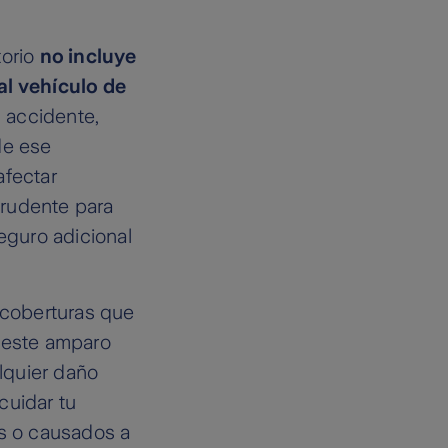
torio
no incluye
al vehículo de
n accidente,
de ese
afectar
 prudente para
eguro adicional
 coberturas que
, este amparo
lquier daño
cuidar tu
os o causados a