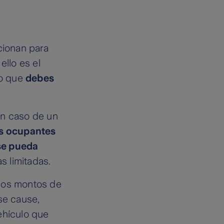
cionan para
ello es el
ro que
debes
en caso de un
os ocupantes
se pueda
s limitadas.
 los montos de
se cause,
ehículo que