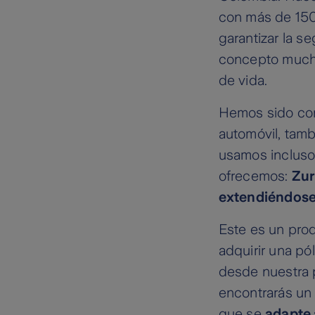
con más de 150
garantizar la s
concepto mucho
de vida.
Hemos sido con
automóvil, tamb
usamos incluso 
ofrecemos:
Zur
extendiéndose 
Este es un pro
adquirir una pó
desde nuestra 
encontrarás u
que se
adapte 