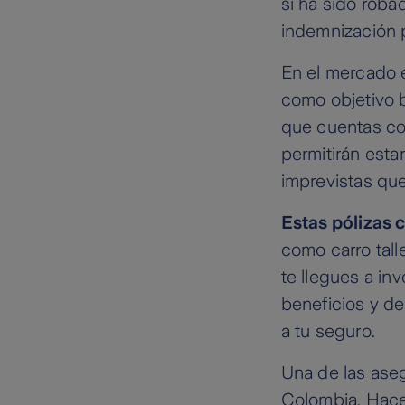
si ha sido rob
indemnización 
En el mercado e
como objetivo b
que cuentas co
permitirán esta
imprevistas que
Estas pólizas 
como carro tall
te llegues a in
beneficios y d
a tu seguro.
Una de las aseg
Colombia. Hace