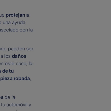
que
protejan a
as una ayuda
asociado con la
urto pueden ser
a los
daños
n este caso, la
 de tu
 pieza robada
,
os
de la
tu automóvil y