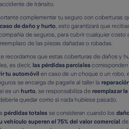
accidente de tránsito.
ortante complementar tu seguro con coberturas 
 caso de daño y hurto
, esto garantizará que recib
 compañía de seguros, para cubrir cualquier costo 
l reemplazo de las piezas dañadas o robadas.
te recordamos que estas coberturas de daños y h
les, es decir,
las pérdidas parciales
corresponden 
ir tu automóvil
en caso de un choque o un robo, e
uros se encarga de pagarle al taller la
reparación
 si es un
hurto
, se responsabiliza de
reemplazar la
o debería quedar como si nada hubiese pasado.
as
pérdidas totales
se consideran cuando los
dañ
u vehículo superen el 75% del valor comercial
de 