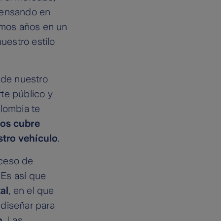
 Pensando en
timos años en un
uestro estilo
sde nuestro
te público y
olombia te
os cubre
stro vehículo
.
oceso de
. Es así que
al
, en el que
 diseñar para
o
. Las