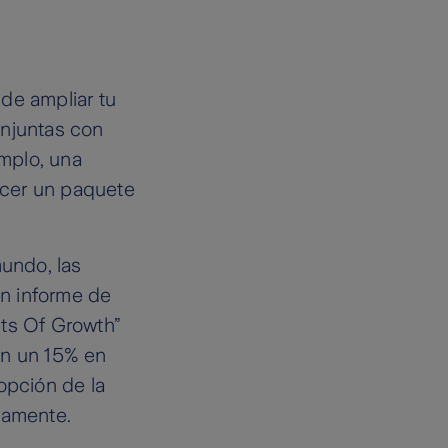
de ampliar tu
onjuntas con
mplo, una
recer un paquete
undo, las
n informe de
ts Of Growth”
en un 15% en
opción de la
vamente.