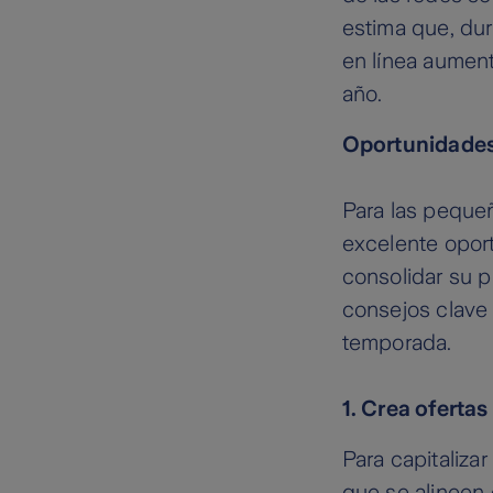
estima que, dur
en línea aumen
año.
Oportunidades
Para las peque
excelente oport
consolidar su 
consejos clave
temporada.
1. Crea ofertas
Para capitaliza
que se alineen 