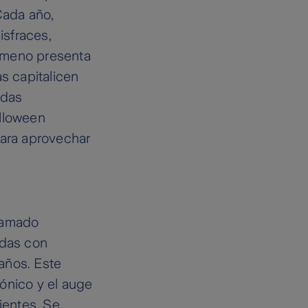
Cada año,
isfraces,
ómeno presenta
s capitalicen
ndas
alloween
para aprovechar
llamado
adas con
años. Este
ónico y el auge
ientes. Se