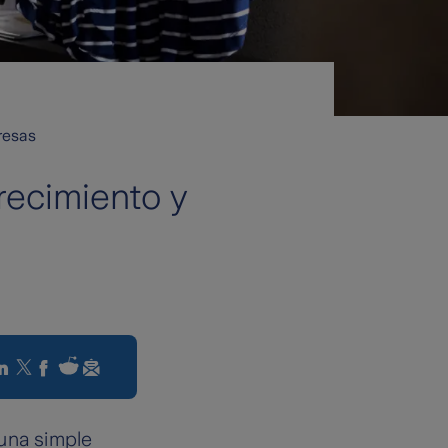
resas
recimiento y
 una simple