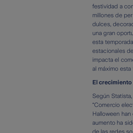
festividad a co
millones de pe
dulces, decora
una gran oport
esta temporada
estacionales d
impacta el come
al máximo esta
El crecimiento
Según Statista,
“Comercio elect
Halloween han 
aumento ha sido
de las redes so