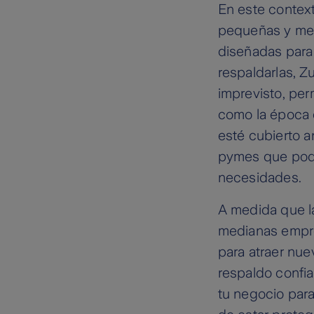
En este context
pequeñas y med
diseñadas para 
respaldarlas, Z
imprevisto, pe
como la época d
esté cubierto a
pymes que podr
necesidades.
A medida que l
medianas empre
para atraer nue
respaldo confia
tu negocio para