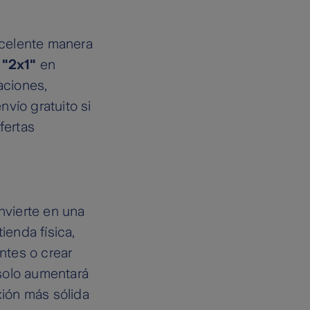
xcelente manera
n
"2x1"
en
aciones,
vío gratuito si
fertas
nvierte en una
ienda física,
ntes o crear
solo aumentará
xión más sólida