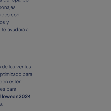
sonajes
rados con
os y
n te ayudará a
o de las ventas
optimizado para
ween estén
les para
lloween2024
s.