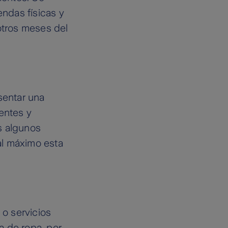
endas físicas y
tros meses del
sentar una
entes y
s algunos
al máximo esta
 o servicios
da de ropa, por