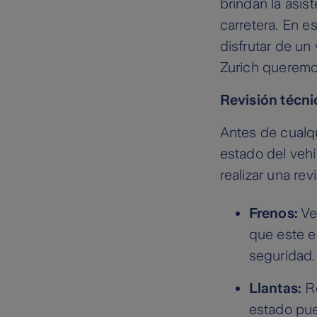
brindan la asis
carretera. En e
disfrutar de un
Zurich queremos
Revisión técni
Antes de cualqu
estado del vehí
realizar una rev
Frenos:
Ve
que este e
seguridad.
Llantas:
Re
estado pue