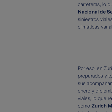
carreteras, lo 
Nacional de Se
siniestros vial
climáticas vari
Por eso, en Zur
preparados y t
sus acompañant
enero y diciemb
viales, lo que 
como
Zurich 