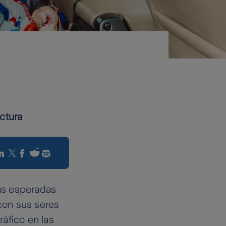
ctura
ás esperadas
 con sus seres
áfico en las