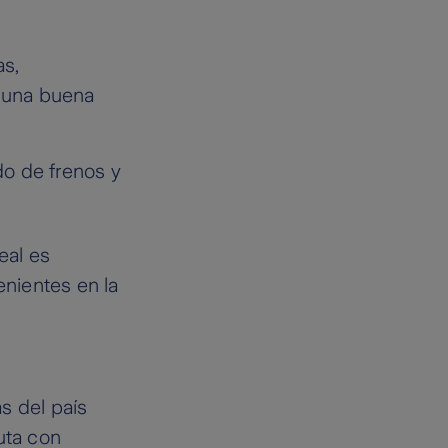
as,
r una buena
do de frenos y
eal es
enientes en la
as del país
uta con