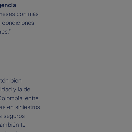
encia
s meses con más
as condiciones
res.”
stén bien
idad y la de
Colombia, entre
as en siniestros
os seguros
también te