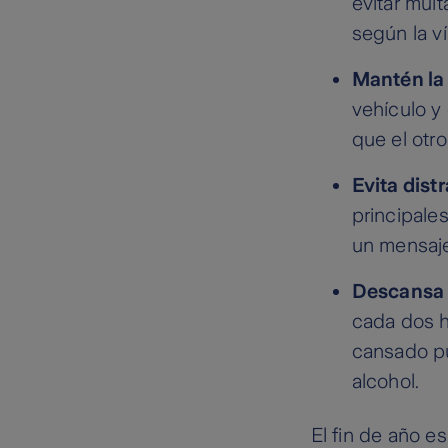
evitar mult
según la ví
Mantén la 
vehículo y
que el otr
Evita dist
principale
un mensaje
Descansa
cada dos ho
cansado pu
alcohol.
El fin de año es