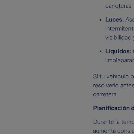
carreteras
Luces:
Ase
intermiten
visibilidad
Líquidos:
C
limpiaparab
Si tu vehículo 
resolverlo ante
carretera.
Planificación de
Durante la tempo
aumenta conside