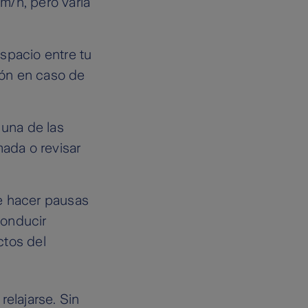
km/h, pero varía
spacio entre tu
ión en caso de
 una de las
mada o revisar
te hacer pausas
Conducir
ctos del
relajarse. Sin