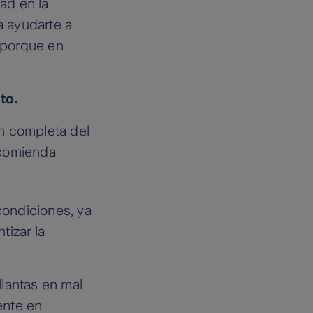
ad en la
a ayudarte a
, porque en
to.
ón completa del
comienda
condiciones, ya
tizar la
llantas en mal
ente en