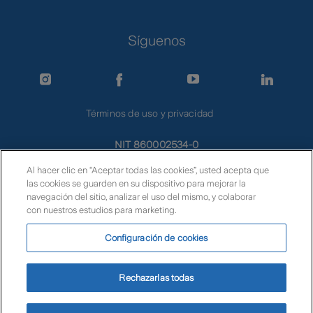
Síguenos
Términos de uso y privacidad
NIT 860002534-0
PBX 57 601 3190730
Al hacer clic en “Aceptar todas las cookies”, usted acepta que
Línea Nacional 01 8000 112 723
las cookies se guarden en su dispositivo para mejorar la
navegación del sitio, analizar el uso del mismo, y colaborar
atencioncliente@zurich.com
con nuestros estudios para marketing.
notificaciones.co@zurich.com
© Zurich
Configuración de cookies
Rechazarlas todas
© Zurich Colombia Seguros S.A.