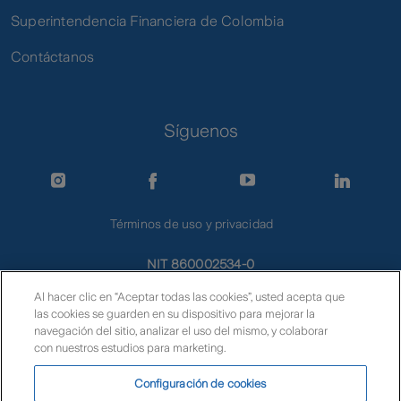
Superintendencia Financiera de Colombia
Contáctanos
Síguenos
Términos de uso y privacidad
NIT 860002534-0
PBX 57 601 3190730
Al hacer clic en “Aceptar todas las cookies”, usted acepta que
Línea Nacional 01 8000 112 723
las cookies se guarden en su dispositivo para mejorar la
navegación del sitio, analizar el uso del mismo, y colaborar
atencioncliente@zurich.com
con nuestros estudios para marketing.
notificaciones.co@zurich.com
© Zurich
Configuración de cookies