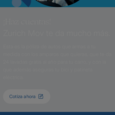
¡Haz cuentas!
Zurich Mov te da mucho más.
Esta es la póliza de autos que armas a tu
medida con los amparos que quieras, que te da
24 lavadas gratis al año para tu carro, y con la
que además aseguras tu bici y patineta
eléctrica.
Cotiza ahora