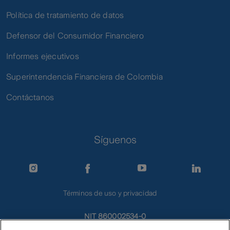
Política de tratamiento de datos
Defensor del Consumidor Financiero
Informes ejecutivos
Superintendencia Financiera de Colombia
Contáctanos
Síguenos
Términos de uso y privacidad
NIT 860002534-0
PBX 57 601 3190730