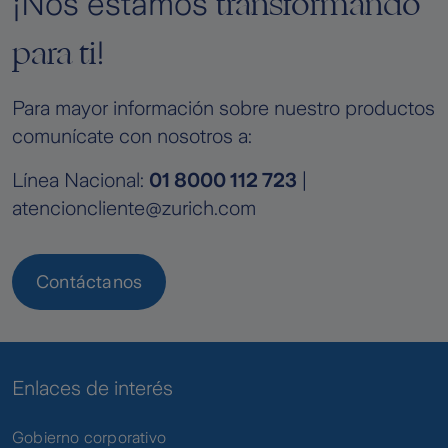
transformando
¡Nos estamos
para ti
!
Para mayor información sobre nuestro productos
comunícate con nosotros a:
Línea Nacional:
01 8000 112 723
|
atencioncliente@zurich.com
Contáctanos
Enlaces de interés
Gobierno corporativo