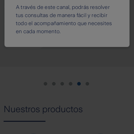
ree
Risk Report
A través de este canal, podrás resolver
tus consultas de manera fácil y recibir
ejor negocio para tu Pyme
todo el acompañamiento que necesites
Los principales ries
en cada momento.
mundo en 2025
Consúltalo
Nuestros productos