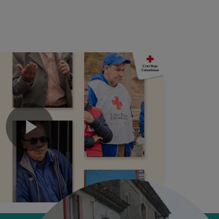
Play
d
Cruz Roja
Video