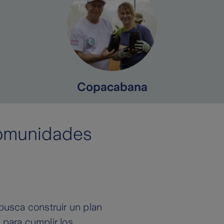
Copacabana
omunidades
 busca construir un plan
 para cumplir los