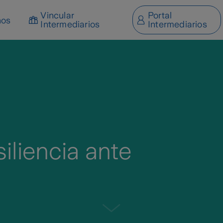
Vincular
Portal
nos
Intermediarios
Intermediarios
iliencia ante